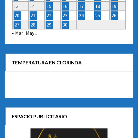
13
14
15
16
17
18
19
20
21
22
23
24
25
26
27
28
29
30
« Mar
May »
TEMPERATURA EN CLORINDA
ESPACIO PUBLICITARIO