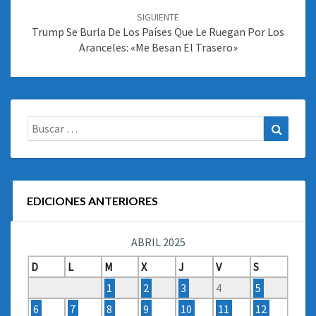
SIGUIENTE
Trump Se Burla De Los Países Que Le Ruegan Por Los
Aranceles: «Me Besan El Trasero»
Buscar:
Buscar
EDICIONES ANTERIORES
ABRIL 2025
D
L
M
X
J
V
S
1
2
3
4
5
6
7
8
9
10
11
12