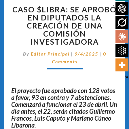
CASO
CASO $LIBRA: SE APROBÓ
$LIBRA:
SE
EN DIPUTADOS LA
APROBÓ
CREACIÓN DE UNA
EN
COMISIÓN
DIPUTADOS
INVESTIGADORA
LA
CREACIÓN
Comentari
DE
By
Editor Principal
|
9/4/2025
|
0
UNA
Comments
COMISIÓN
INVESTIGADORA
El proyecto fue aprobado con 128 votos
a favor, 93 en contra y 7 abstenciones.
Comenzará a funcionar el 23 de abril. Un
día antes, el 22, serán citados Guillermo
Francos, Luis Caputo y Mariano Cúneo
Libarona.