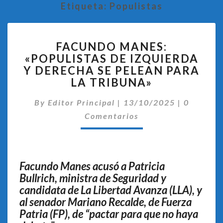
Etiqueta:
Populistas
FACUNDO
FACUNDO MANES:
MANES:
«POPULISTAS DE IZQUIERDA
«POPULISTAS
Y DERECHA SE PELEAN PARA
DE
IZQUIERDA
LA TRIBUNA»
Y
Comentar
DERECHA
By
Editor Principal
|
13/10/2025
|
0
SE
Comentarios
PELEAN
PARA
LA
TRIBUNA»
Facundo Manes acusó a Patricia
Bullrich, ministra de Seguridad y
candidata de La Libertad Avanza (LLA), y
al senador Mariano Recalde, de Fuerza
Patria (FP), de “pactar para que no haya