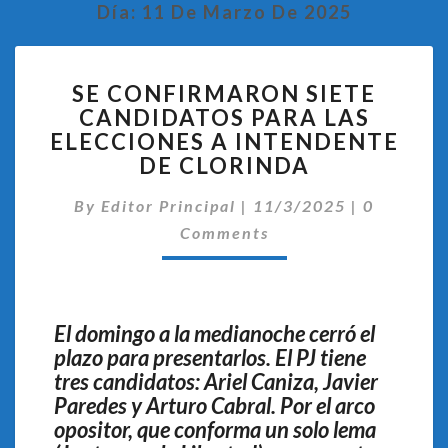
Día:
11 De Marzo De 2025
SE
SE CONFIRMARON SIETE
CONFIRMARON
CANDIDATOS PARA LAS
SIETE
ELECCIONES A INTENDENTE
CANDIDATOS
PARA
DE CLORINDA
LAS
Comentar
ELECCIONES
By
Editor Principal
|
11/3/2025
|
0
A
Comments
INTENDENTE
DE
CLORINDA
El domingo a la medianoche cerró el
plazo para presentarlos. El PJ tiene
tres candidatos: Ariel Caniza, Javier
Paredes y Arturo Cabral. Por el arco
opositor, que conforma un solo lema