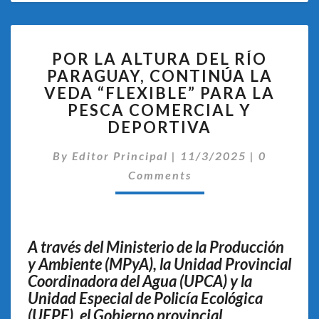
POR
POR LA ALTURA DEL RÍO
LA
PARAGUAY, CONTINÚA LA
ALTURA
VEDA “FLEXIBLE” PARA LA
DEL
RÍO
PESCA COMERCIAL Y
PARAGUAY,
DEPORTIVA
CONTINÚA
Comentar
LA
By
Editor Principal
|
11/3/2025
|
0
VEDA
Comments
“FLEXIBLE”
PARA
LA
PESCA
A través del Ministerio de la Producción
COMERCIAL
y Ambiente (MPyA), la Unidad Provincial
Y
Coordinadora del Agua (UPCA) y la
DEPORTIVA
Unidad Especial de Policía Ecológica
(UEPE), el Gobierno provincial