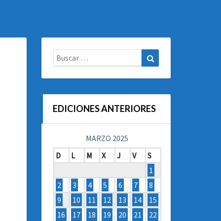
Buscar:
Buscar
EDICIONES ANTERIORES
MARZO 2025
D
L
M
X
J
V
S
1
2
3
4
5
6
7
8
9
10
11
12
13
14
15
16
17
18
19
20
21
22