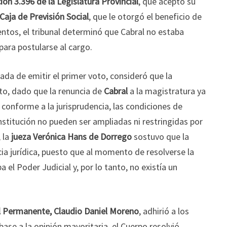
ión 3.396 de la Legislatura Provincial
, que aceptó su
Caja de Previsión Social
, que le otorgó el beneficio de
mentos, el tribunal determinó que Cabral no estaba
para postularse al cargo.
gada de emitir el primer voto, consideró que la
o, dado que la renuncia de
Cabral
a la magistratura ya
conforme a la jurisprudencia, las condiciones de
onstitución no pueden ser ampliadas ni restringidas por
 la
jueza Verónica Hans de Dorrego
sostuvo que la
ia jurídica, puesto que al momento de resolverse la
 el Poder Judicial y, por lo tanto, no existía un
al Permanente, Claudio Daniel Moreno
, adhirió a los
ase a la opinión mayoritaria, el Cuerpo resolvió