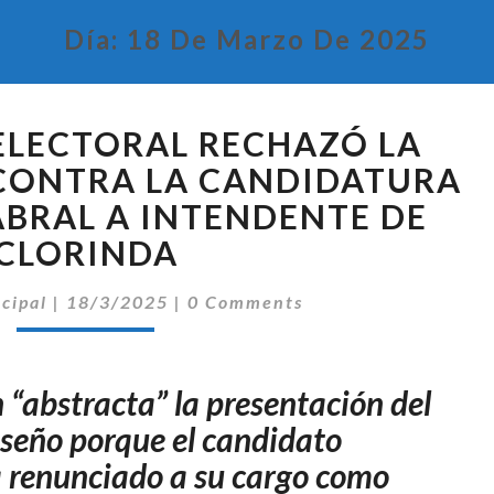
Día:
18 De Marzo De 2025
EL
 ELECTORAL RECHAZÓ LA
TRIBUNAL
ELECTORAL
CONTRA LA CANDIDATURA
RECHAZÓ
ABRAL A INTENDENTE DE
LA
CLORINDA
IMPUGNACIÓN
CONTRA
Comentarios
ncipal
|
18/3/2025
|
0 Comments
LA
CANDIDATURA
DE
ARTURO
 “abstracta” la presentación del
CABRAL
seño porque el candidato
A
ía renunciado a su cargo como
INTENDENTE