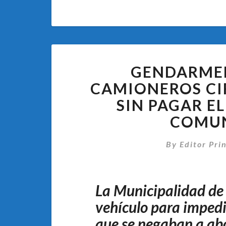
GENDARMER
CAMIONEROS CI
SIN PAGAR E
COMUN
By
Editor Pri
La Municipalidad de
vehículo para impedir
que se negaban a abo