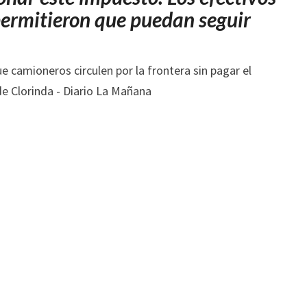
COBRA
 permitieron que puedan seguir
LA
COMUNA
DE
CLORINDA