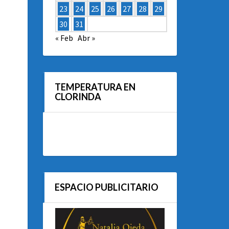
23
24
25
26
27
28
29
30
31
« Feb
Abr »
TEMPERATURA EN
CLORINDA
ESPACIO PUBLICITARIO