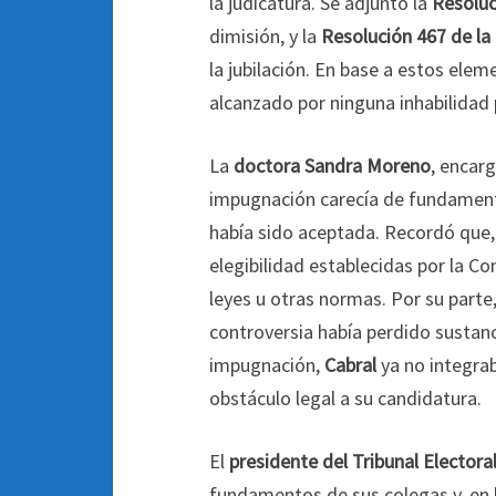
la judicatura. Se adjuntó la
Resoluc
dimisión, y la
Resolución 467 de la 
la jubilación. En base a estos ele
alcanzado por ninguna inhabilidad 
La
doctora Sandra Moreno
, encar
impugnación carecía de fundament
había sido aceptada. Recordó que, 
elegibilidad establecidas por la C
leyes u otras normas. Por su parte,
controversia había perdido sustanc
impugnación,
Cabral
ya no integraba
obstáculo legal a su candidatura.
El
presidente del Tribunal Elector
fundamentos de sus colegas y, en b