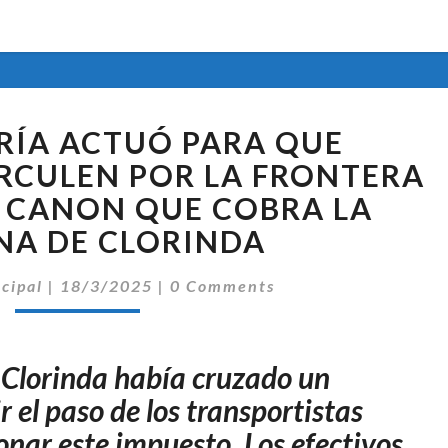
GENDARMERÍA
ÍA ACTUÓ PARA QUE
ACTUÓ
PARA
RCULEN POR LA FRONTERA
QUE
L CANON QUE COBRA LA
CAMIONEROS
A DE CLORINDA
CIRCULEN
POR
Comentarios
ncipal
|
18/3/2025
|
0 Comments
LA
FRONTERA
SIN
PAGAR
 Clorinda había cruzado un
EL
 el paso de los transportistas
CANON
nar este impuesto. Los efectivos
QUE