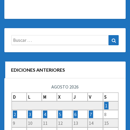
Buscar:
Buscar
EDICIONES ANTERIORES
AGOSTO 2026
D
L
M
X
J
V
S
1
2
3
4
5
6
7
8
9
10
11
12
13
14
15