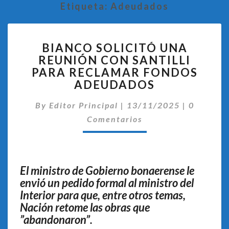
Etiqueta:
Adeudados
BIANCO
BIANCO SOLICITÓ UNA
SOLICITÓ
REUNIÓN CON SANTILLI
UNA
PARA RECLAMAR FONDOS
REUNIÓN
CON
ADEUDADOS
SANTILLI
Comentar
PARA
By
Editor Principal
|
13/11/2025
|
0
RECLAMAR
Comentarios
FONDOS
ADEUDADOS
El ministro de Gobierno bonaerense le
envió un pedido formal al ministro del
Interior para que, entre otros temas,
Nación retome las obras que
”abandonaron”.