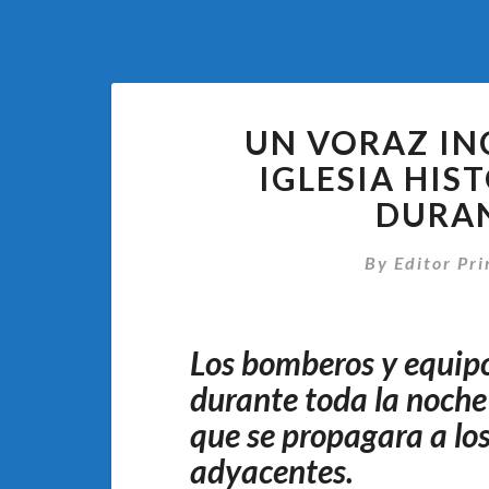
UN VORAZ IN
IGLESIA HI
DURA
By
Editor Pri
Los bomberos y equip
durante toda la noche 
que se propagara a los
adyacentes.