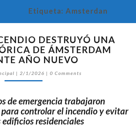
Etiqueta:
Amsterdan
UN
CENDIO DESTRUYÓ UNA
VORAZ
INCENDIO
STÓRICA DE ÁMSTERDAM
DESTRUYÓ
NTE AÑO NUEVO
UNA
IGLESIA
Comentarios
ncipal
|
2/1/2026
|
0 Comments
HISTÓRICA
DE
ÁMSTERDAM
os de emergencia trabajaron
DURANTE
AÑO
para controlar el incendio y evitar
NUEVO
 edificios residenciales