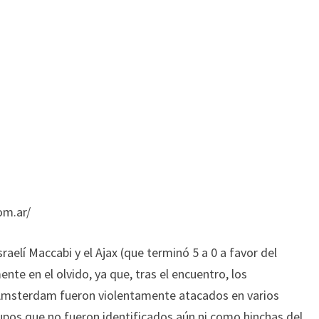
om.ar/
sraelí Maccabi y el Ajax (que terminó 5 a 0 a favor del
te en el olvido, ya que, tras el encuentro, los
a Ámsterdam fueron violentamente atacados en varios
rupos que no fueron identificados aún ni como hinchas del