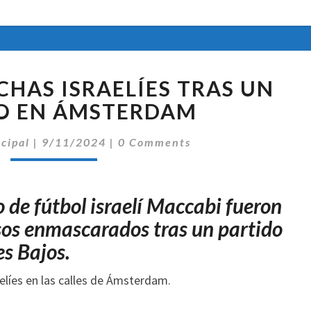
ATACAN
CHAS ISRAELÍES TRAS UN
A
HINCHAS
O EN ÁMSTERDAM
ISRAELÍES
Comentarios
TRAS
ncipal
|
9/11/2024
|
0 Comments
UN
PARTIDO
EN
 de fútbol israelí Maccabi fueron
ÁMSTERDAM
os enmascarados tras un partido
es Bajos.