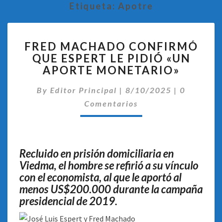
Etiqueta:
Apotre
FRED
FRED MACHADO CONFIRMÓ
MACHADO
QUE ESPERT LE PIDIÓ «UN
CONFIRMÓ
APORTE MONETARIO»
QUE
ESPERT
Comentar
By
Editor Principal
LE
|
8/10/2025
|
0
PIDIÓ
Comentarios
«UN
APORTE
MONETARIO»
Recluido en prisión domiciliaria en
Viedma, el hombre se refirió a su vínculo
con el economista, al que le aportó al
menos US$200.000 durante la campaña
presidencial de 2019.