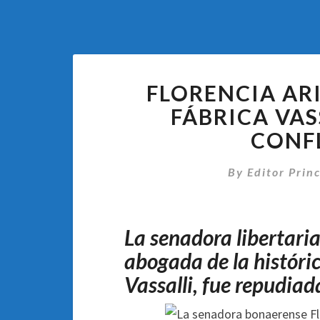
FLORENCIA AR
FÁBRICA VAS
CONFL
By
Editor Princ
La senadora libertaria
abogada de la históri
Vassalli, fue repudiad