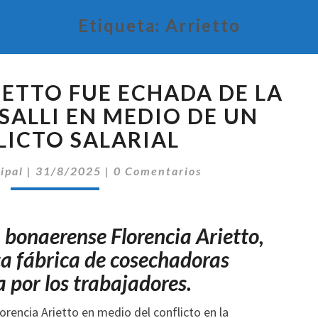
Etiqueta:
Arrietto
FLORENCIA
IETTO FUE ECHADA DE LA
ARIETTO
FUE
SALLI EN MEDIO DE UN
ECHADA
ICTO SALARIAL
DE
LA
Comentarios
ipal
|
31/8/2025
|
0 Comentarios
FÁBRICA
VASSALLI
EN
 bonaerense Florencia Arietto,
MEDIO
DE
ca fábrica de cosechadoras
UN
a por los trabajadores.
CONFLICTO
SALARIAL