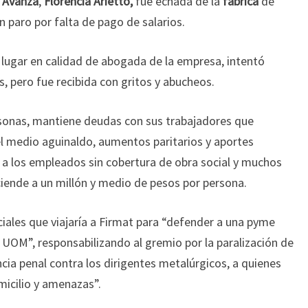
 Avanza
,
Florencia Arietto,
fue echada de la
fábrica
de
 paro por falta de pago de salarios.
l lugar en calidad de abogada de la empresa, intentó
os, pero fue recibida con gritos y abucheos.
rsonas, mantiene deudas con sus trabajadores que
, el medio aguinaldo, aumentos paritarios y aportes
ó a los empleados sin cobertura de obra social y muchos
ende a un millón y medio de pesos por persona.
ciales que viajaría a Firmat para “defender a una pyme
a UOM”, responsabilizando al gremio por la paralización de
ncia penal contra los dirigentes metalúrgicos, a quienes
micilio y amenazas”.