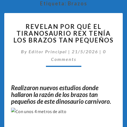
Etiqueta:
Brazos
REVELAN
REVELAN POR QUÉ EL
POR
TIRANOSAURIO REX TENÍA
QUÉ
LOS BRAZOS TAN PEQUEÑOS
EL
TIRANOSAURIO
Comentar
By
Editor Principal
REX
|
21/5/2026
|
0
TENÍA
Comments
LOS
BRAZOS
TAN
PEQUEÑOS
Realizaron nuevos estudios donde
hallaron la razón de los brazos tan
pequeños de este dinosaurio carnívoro.