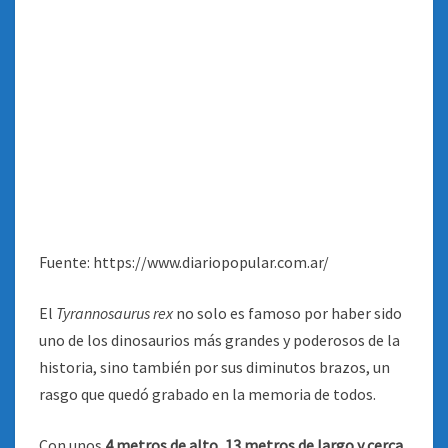
Fuente: https://www.diariopopular.com.ar/
El
Tyrannosaurus rex
no solo es famoso por haber sido
uno de los dinosaurios más grandes y poderosos de la
historia, sino también por sus diminutos brazos, un
rasgo que quedó grabado en la memoria de todos.
Con unos
4 metros de alto, 13 metros de largo y cerca