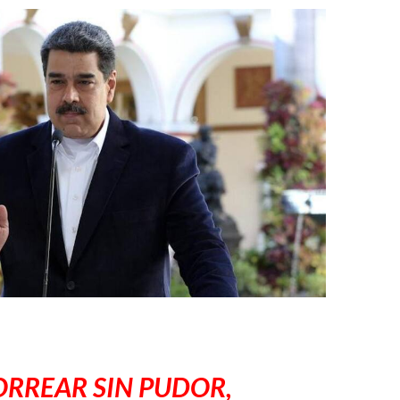
VINCULÓ
CON
NICOLÁS
MADURO
ORREAR SIN PUDOR,