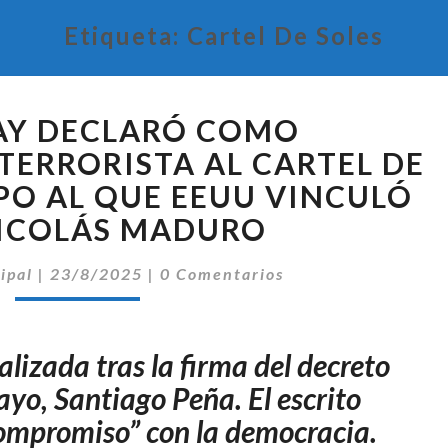
Etiqueta:
Cartel De Soles
PARAGUAY
AY DECLARÓ COMO
DECLARÓ
COMO
TERRORISTA AL CARTEL DE
ORGANIZACIÓN
UPO AL QUE EEUU VINCULÓ
TERRORISTA
ICOLÁS MADURO
AL
CARTEL
Comentarios
ipal
|
23/8/2025
|
0 Comentarios
DE
LOS
SOLES,
GRUPO
lizada tras la firma del decreto
AL
yo, Santiago Peña. El escrito
QUE
 compromiso” con la democracia.
EEUU