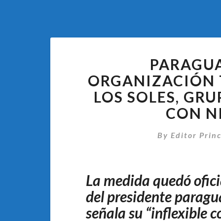
PARAGU
ORGANIZACIÓN 
LOS SOLES, GR
CON N
By
Editor Princ
La medida quedó oficia
del presidente paragua
señala su “inflexible