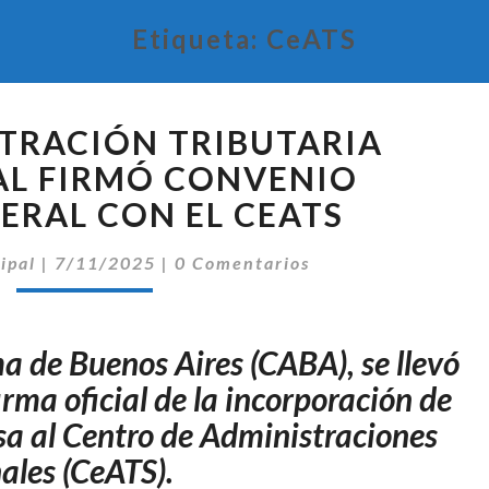
Etiqueta:
CeATS
LA
TRACIÓN TRIBUTARIA
ADMINISTRACIÓN
TRIBUTARIA
AL FIRMÓ CONVENIO
PROVINCIAL
ERAL CON EL CEATS
FIRMÓ
CONVENIO
Comentarios
ipal
|
7/11/2025
|
0 Comentarios
MULTILATERAL
CON
EL
 de Buenos Aires (CABA), se llevó
CEATS
irma oficial de la incorporación de
sa al Centro de Administraciones
ales (CeATS).