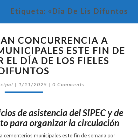
Etiqueta:
«Dia De Lis Difuntos
ESPERAN
RAN CONCURRENCIA A
GRAN
CONCURRENCIA
UNICIPALES ESTE FIN DE
A
EL DÍA DE LOS FIELES
CEMENTERIOS
DIFUNTOS
MUNICIPALES
ESTE
Comentarios
ncipal
|
1/11/2025
|
0 Comments
FIN
DE
SEMANA
POR
cios de asistencia del SIPEC y de
EL
to para organizar la circulación
DÍA
DE