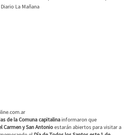
LOS
FIELES
DIFUNTOS
line.com.ar
das de la Comuna capitalina
informaron que
l Carmen y San Antonio
estarán abiertos para visitar a
onmemorando el
Día de Todos los Santos este 1 de