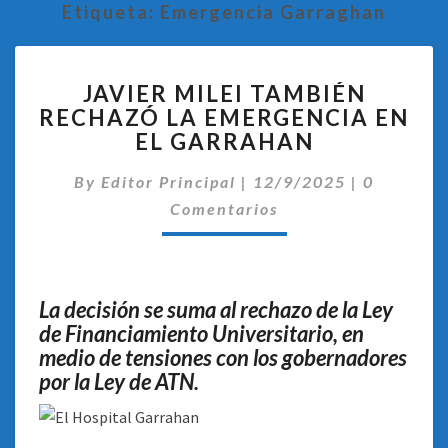
Etiqueta:
Emergencia Garraghan
JAVIER
JAVIER MILEI TAMBIÉN
MILEI
RECHAZÓ LA EMERGENCIA EN
TAMBIÉN
EL GARRAHAN
RECHAZÓ
LA
Comentar
By
Editor Principal
EMERGENCIA
|
12/9/2025
|
0
EN
Comentarios
EL
GARRAHAN
La decisión se suma al rechazo de la Ley
de Financiamiento Universitario, en
medio de tensiones con los gobernadores
por la Ley de ATN.