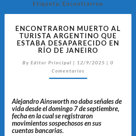
Etiqueta:
Encontrarron
ENCONTRARON
ENCONTRARON MUERTO AL
MUERTO
TURISTA ARGENTINO QUE
AL
ESTABA DESAPARECIDO EN
TURISTA
ARGENTINO
RÍO DE JANEIRO
QUE
Comentar
ESTABA
By
Editor Principal
|
12/9/2025
|
0
DESAPARECIDO
Comentarios
EN
RÍO
DE
JANEIRO
Alejandro Ainsworth no daba señales de
vida desde el domingo 7 de septiembre,
fecha en la cual se registraron
movimientos sospechosos en sus
cuentas bancarias.