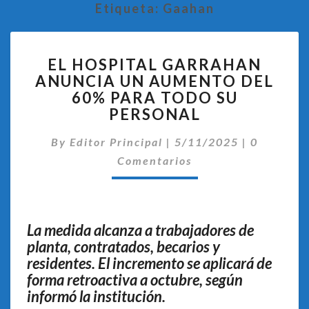
Etiqueta:
Gaahan
EL
EL HOSPITAL GARRAHAN
HOSPITAL
ANUNCIA UN AUMENTO DEL
GARRAHAN
60% PARA TODO SU
ANUNCIA
UN
PERSONAL
AUMENTO
Comentar
DEL
By
Editor Principal
|
5/11/2025
|
0
60%
Comentarios
PARA
TODO
SU
PERSONAL
La medida alcanza a trabajadores de
planta, contratados, becarios y
residentes. El incremento se aplicará de
forma retroactiva a octubre, según
informó la institución.