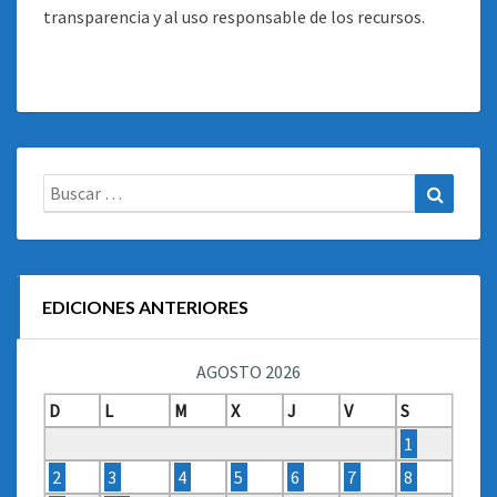
transparencia y al uso responsable de los recursos.
Buscar:
Buscar
EDICIONES ANTERIORES
AGOSTO 2026
D
L
M
X
J
V
S
1
2
3
4
5
6
7
8