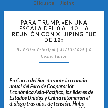
Etiqueta:
I Jiping
PARA
PARA TRUMP, «EN UNA
TRUMP,
ESCALA DEL 0 AL 10, LA
«EN
REUNIÓN CON XI JIPING FUE
UNA
ESCALA
DE 12»
DEL
Comentar
0
By
Editor Principal
|
31/10/2025
|
0
AL
Comentarios
10,
LA
REUNIÓN
CON
En Corea del Sur, durante la reunión
XI
anual del Foro de Cooperación
JIPING
Económica Asia-Pacífico, los líderes de
FUE
Estados Unidos y China retomaron el
DE
12»
diálogo tras años de tensión. Hubo