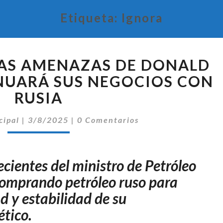
Etiqueta:
Ignora
INDIA
LAS AMENAZAS DE DONALD
IGNORA
LAS
NUARÁ SUS NEGOCIOS CON
AMENAZAS
RUSIA
DE
DONALD
Comentarios
cipal
|
3/8/2025
|
0 Comentarios
TRUMP
Y
CONTINUARÁ
cientes del ministro de Petróleo
SUS
NEGOCIOS
 comprando petróleo ruso para
CON
d y estabilidad de su
RUSIA
tico.