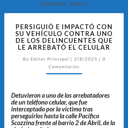
Etiqueta:
Ipacto
PERSIGUIÓ
PERSIGUIÓ E IMPACTÓ CON
E
SU VEHÍCULO CONTRA UNO
IMPACTÓ
DE LOS DELINCUENTES QUE
CON
SU
LE ARREBATÓ EL CELULAR
VEHÍCULO
Comentari
CONTRA
By
Editor Principal
|
2/8/2025
|
0
UNO
Comentarios
DE
LOS
DELINCUENTES
QUE
Detuvieron a uno de los arrebatadores
LE
de un teléfono celular, que fue
ARREBATÓ
interceptado por la víctima tras
EL
perseguirlos hasta la calle Pacífico
CELULAR
Scozzina frente al barrio 2 de Abril, de la