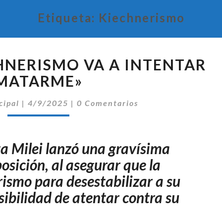
Etiqueta:
Kiechnerismo
MILEI:
CHNERISMO VA A INTENTAR
«EL
KIRCHNERISMO
MATARME»
VA
Comentarios
A
cipal
|
4/9/2025
|
0 Comentarios
INTENTAR
MATARME»
a Milei lanzó una gravísima
osición, al asegurar que la
rismo para desestabilizar a su
sibilidad de atentar contra su