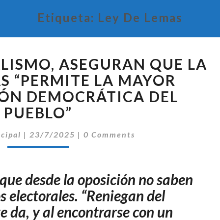
Etiqueta:
Ley De Lemas
DESDE
ALISMO, ASEGURAN QUE LA
EL
OFICIALISMO,
AS “PERMITE LA MAYOR
ASEGURAN
IÓN DEMOCRÁTICA DEL
QUE
PUEBLO”
LA
LEY
Comentarios
ncipal
|
23/7/2025
|
0 Comments
DE
LEMAS
“PERMITE
LA
que desde la oposición no saben
MAYOR
s electorales. “Reniegan del
PARTICIPACIÓN
e da, y al encontrarse con un
DEMOCRÁTICA