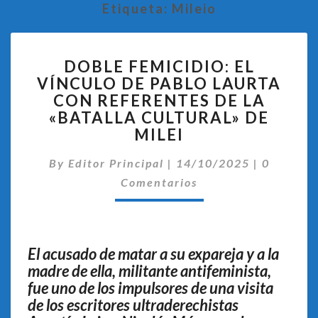
Etiqueta:
Mileio
DOBLE
DOBLE FEMICIDIO: EL
FEMICIDIO:
VÍNCULO DE PABLO LAURTA
EL
CON REFERENTES DE LA
VÍNCULO
DE
«BATALLA CULTURAL» DE
PABLO
MILEI
LAURTA
Comentar
CON
By
Editor Principal
|
14/10/2025
|
0
REFERENTES
Comentarios
DE
LA
«BATALLA
CULTURAL»
El acusado de matar a su expareja y a la
DE
madre de ella, militante antifeminista,
MILEI
fue uno de los impulsores de una visita
de los escritores ultraderechistas