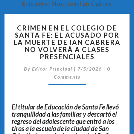
Etiqueta:
Muertem Ian Cabrea
CRIMEN
CRIMEN EN EL COLEGIO DE
EN
SANTA FE: EL ACUSADO POR
EL
LA MUERTE DE IAN CABRERA
COLEGIO
DE
NO VOLVERÁ A CLASES
SANTA
PRESENCIALES
FE:
Comentari
EL
By
Editor Principal
|
7/5/2026
|
0
ACUSADO
Comments
POR
LA
MUERTE
DE
El titular de Educación de Santa Fe llevó
IAN
tranquilidad a las familias y descartó el
CABRERA
regreso del adolescente que entró a los
NO
VOLVERÁ
tiros a la escuela de la ciudad de San
A