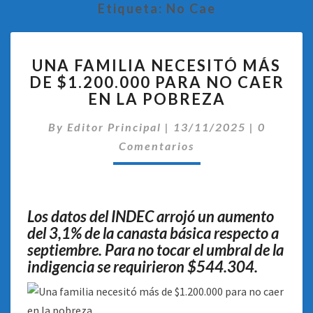
Etiqueta:
No Cae
UNA
UNA FAMILIA NECESITÓ MÁS
FAMILIA
DE $1.200.000 PARA NO CAER
NECESITÓ
EN LA POBREZA
MÁS
DE
Comentar
By
Editor Principal
$1.200.000
|
13/11/2025
|
0
PARA
Comentarios
NO
CAER
EN
LA
Los datos del INDEC arrojó un aumento
POBREZA
del 3,1% de la canasta básica respecto a
septiembre. Para no tocar el umbral de la
indigencia se requirieron $544.304.