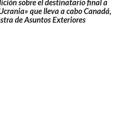
ión sobre el destinatario final a
PARA
ATACAR
 Ucrania» que lleva a cabo Canadá,
TERRITORIO
istra de Asuntos Exteriores
RUSO