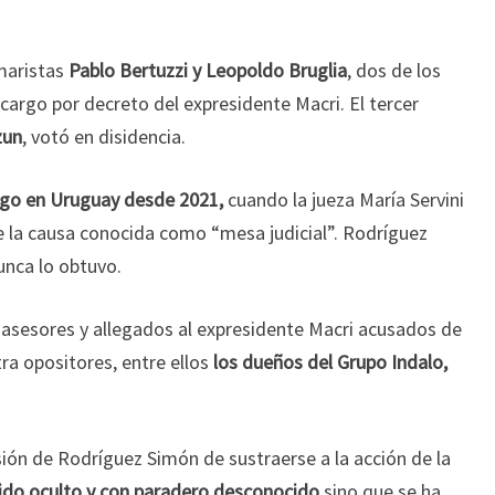
maristas
Pablo Bertuzzi y Leopoldo Bruglia
, dos de los
cargo por decreto del expresidente Macri. El tercer
zun
, votó en disidencia.
go en Uruguay desde 2021,
cuando la jueza María Servini
e la causa conocida como “mesa judicial”. Rodríguez
unca lo obtuvo.
asesores y allegados al expresidente Macri acusados de
tra opositores, entre ellos
los dueños del Grupo Indalo,
isión de Rodríguez Simón de sustraerse a la acción de la
do oculto y con paradero desconocido
sino que se ha