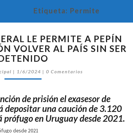
Etiqueta:
Permite
LA
ERAL LE PERMITE A PEPÍN
CÁMARA
FEDERAL
N VOLVER AL PAÍS SIN SER
LE
DETENIDO
PERMITE
A
Comentarios
cipal
|
1/6/2024
|
0 Comentarios
PEPÍN
RODRIGUEZ
SIMÓN
nción de prisión el exasesor de
VOLVER
AL
á depositar una caución de 3.120
PAÍS
tá prófugo en Uruguay desde 2021.
SIN
SER