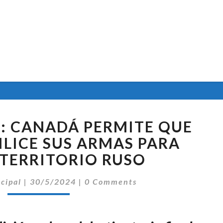
ALARMANTE
I: CANADÁ PERMITE QUE
II:
CANADÁ
ILICE SUS ARMAS PARA
PERMITE
TERRITORIO RUSO
QUE
UCRANIA
Comentarios
ncipal
|
30/5/2024
|
0 Comments
UTILICE
SUS
ARMAS