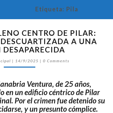
Etiqueta:
Pila
HORROR
LENO CENTRO DE PILAR:
EN
PLENO
DESCUARTIZADA A UNA
CENTRO
 DESAPARECIDA
DE
PILAR:
Comentarios
ncipal
|
14/9/2025
|
0 Comments
ENCUENTRAN
DESCUARTIZADA
A
Sanabria Ventura, de 25 años,
UNA
JOVEN
en un edificio céntrico de Pilar
DESAPARECIDA
nal. Por el crimen fue detenido su
cidarse, y un presunto cómplice.