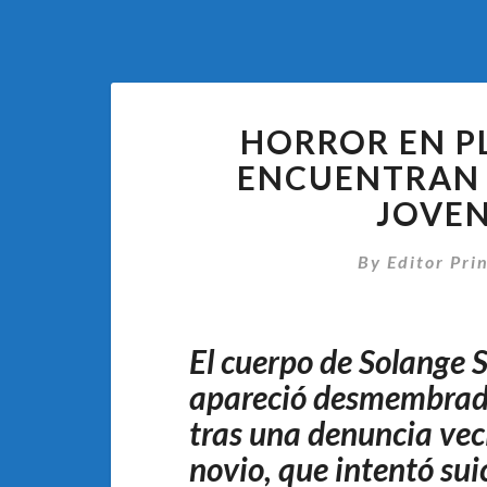
HORROR EN P
ENCUENTRAN 
JOVEN
By
Editor Pri
El cuerpo de Solange 
apareció desmembrado 
tras una denuncia veci
novio, que intentó sui