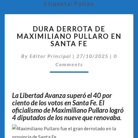
Etiqueta:
Pollao
DURA
DURA DERROTA DE
DERROTA
MAXIMILIANO PULLARO EN
DE
SANTA FE
MAXIMILIANO
PULLARO
Comentar
By
Editor Principal
EN
|
27/10/2025
|
0
SANTA
Comments
FE
La Libertad Avanza superó el 40 por
ciento de los votos en Santa Fe. El
oficialismo de Maximiliano Pullaro logró
4 diputados de los nueve que renovaba.