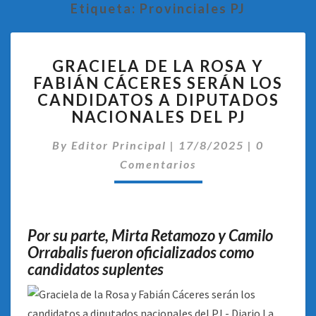
Etiqueta:
Provinciales PJ
GRACIELA
GRACIELA DE LA ROSA Y
DE
FABIÁN CÁCERES SERÁN LOS
LA
CANDIDATOS A DIPUTADOS
ROSA
Y
NACIONALES DEL PJ
FABIÁN
Comentar
CÁCERES
By
Editor Principal
|
17/8/2025
|
0
SERÁN
Comentarios
LOS
CANDIDATOS
A
DIPUTADOS
Por su parte, Mirta Retamozo y Camilo
NACIONALES
Orrabalis fueron oficializados como
DEL
candidatos suplentes
PJ