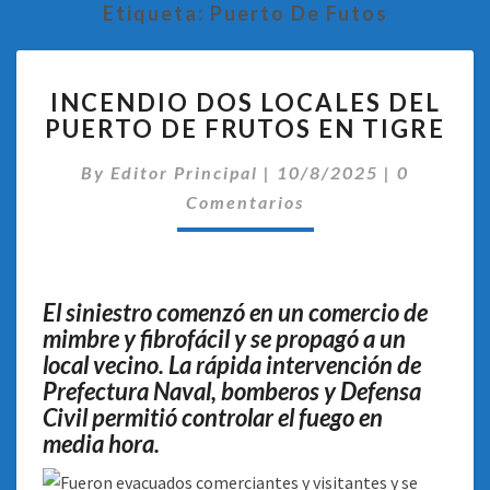
Etiqueta:
Puerto De Futos
INCENDIO
INCENDIO DOS LOCALES DEL
DOS
PUERTO DE FRUTOS EN TIGRE
LOCALES
DEL
Comentar
By
Editor Principal
|
10/8/2025
|
0
PUERTO
DE
Comentarios
FRUTOS
EN
TIGRE
El siniestro comenzó en un comercio de
mimbre y fibrofácil y se propagó a un
local vecino. La rápida intervención de
Prefectura Naval, bomberos y Defensa
Civil permitió controlar el fuego en
media hora.