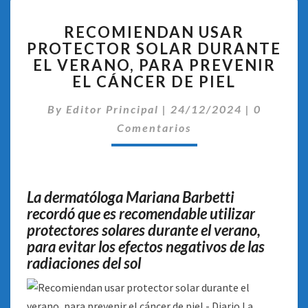
RECOMIENDAN
RECOMIENDAN USAR
USAR
PROTECTOR SOLAR DURANTE
PROTECTOR
EL VERANO, PARA PREVENIR
SOLAR
DURANTE
EL CÁNCER DE PIEL
EL
Comentar
VERANO,
By
Editor Principal
|
24/12/2024
|
0
PARA
Comentarios
PREVENIR
EL
CÁNCER
DE
La dermatóloga Mariana Barbetti
PIEL
recordó que es recomendable utilizar
protectores solares durante el verano,
para evitar los efectos negativos de las
radiaciones del sol