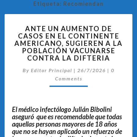
Etiqueta:
Recomiendan
ANTE
ANTE UN AUMENTO DE
UN
CASOS EN EL CONTINENTE
AUMENTO
AMERICANO, SUGIEREN A LA
DE
CASOS
POBLACIÓN VACUNARSE
EN
CONTRA LA DIFTERIA
EL
Comentar
CONTINENTE
By
Editor Principal
|
26/7/2026
|
0
AMERICANO,
Comments
SUGIEREN
A
LA
POBLACIÓN
El médico infectólogo Julián Bibolini
VACUNARSE
aseguró que es recomendable que todas
CONTRA
aquellas personas mayores de 18 años
LA
DIFTERIA
que no se hayan aplicado un refuerzo de