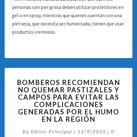
personas con piel grasa deben utilizar protectores en
gel o en spray, mientras que quienes cuentan con una
piel seca, que necesita ser humectada, tienen que usar
productos cremosos.
BOMBEROS
BOMBEROS RECOMIENDAN
RECOMIENDAN
NO QUEMAR PASTIZALES Y
NO
CAMPOS PARA EVITAR LAS
QUEMAR
PASTIZALES
COMPLICACIONES
Y
GENERADAS POR EL HUMO
CAMPOS
EN LA REGIÓN
PARA
EVITAR
Comentar
By
Editor Principal
|
11/9/2024
|
0
LAS