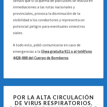
Señaló que si la quema de pastizales se realiza en
inmediaciones a las rutas nacionales y
provinciales, provoca la disminución de la
visibilidad a los conductores y representa un
potencial peligro para eventuales siniestros
viales.
A todo esto, pidió comunicarse en caso de
emergencias a la
línea gratuita 911 o al teléfono
4428-888 del Cuerpo de Bomberos
.
POR
POR LA ALTA CIRCULACIÓN
LA
DE VIRUS RESPIRATORIOS,
ALTA