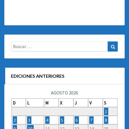
Buscar:
Buscar
EDICIONES ANTERIORES
AGOSTO 2026
D
L
M
X
J
V
S
1
2
3
4
5
6
7
8
9
10
11
12
13
14
15