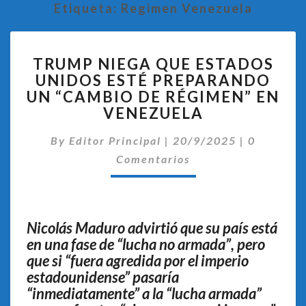
Etiqueta:
Regimen Venezuela
TRUMP
TRUMP NIEGA QUE ESTADOS
NIEGA
UNIDOS ESTÉ PREPARANDO
QUE
UN “CAMBIO DE RÉGIMEN” EN
ESTADOS
UNIDOS
VENEZUELA
ESTÉ
Comentar
PREPARANDO
By
Editor Principal
|
20/9/2025
|
0
UN
Comentarios
“CAMBIO
DE
RÉGIMEN”
EN
Nicolás Maduro advirtió que su país está
VENEZUELA
en una fase de “lucha no armada”, pero
que si “fuera agredida por el imperio
estadounidense” pasaría
“inmediatamente” a la “lucha armada”