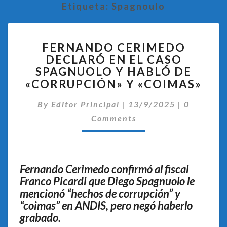
Etiqueta:
Spagnoulo
FERNANDO
FERNANDO CERIMEDO
CERIMEDO
DECLARÓ EN EL CASO
DECLARÓ
SPAGNUOLO Y HABLÓ DE
EN
EL
«CORRUPCIÓN» Y «COIMAS»
CASO
Comentar
SPAGNUOLO
By
Editor Principal
|
13/9/2025
|
0
Y
Comments
HABLÓ
DE
«CORRUPCIÓN»
Y
Fernando Cerimedo confirmó al fiscal
«COIMAS»
Franco Picardi que Diego Spagnuolo le
mencionó “hechos de corrupción” y
“coimas” en ANDIS, pero negó haberlo
grabado.