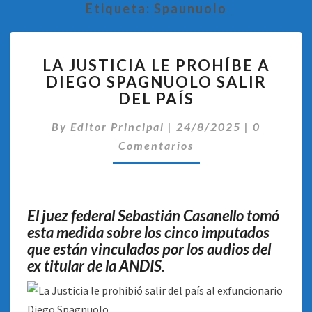
Etiqueta:
Spaunuolo
LA
LA JUSTICIA LE PROHÍBE A
JUSTICIA
DIEGO SPAGNUOLO SALIR
LE
DEL PAÍS
PROHÍBE
A
Comentar
By
Editor Principal
DIEGO
|
24/8/2025
|
0
SPAGNUOLO
Comentarios
SALIR
DEL
PAÍS
El juez federal Sebastián Casanello tomó
esta medida sobre los cinco imputados
que están vinculados por los audios del
ex titular de la ANDIS.