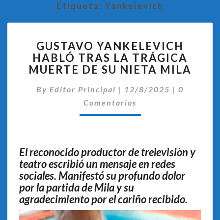
Etiqueta:
Yankelevich
GUSTAVO
GUSTAVO YANKELEVICH
YANKELEVICH
HABLÓ TRAS LA TRÁGICA
HABLÓ
MUERTE DE SU NIETA MILA
TRAS
LA
Comentar
By
Editor Principal
TRÁGICA
|
12/8/2025
|
0
MUERTE
Comentarios
DE
SU
NIETA
MILA
El reconocido productor de trelevisiòn y
teatro escribió un mensaje en redes
sociales. Manifestó su profundo dolor
por la partida de Mila y su
agradecimiento por el cariño recibido.