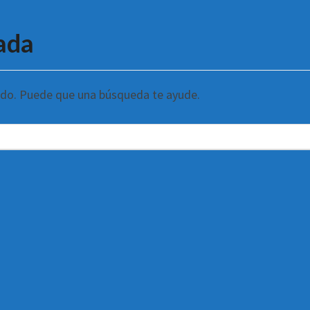
ada
ndo. Puede que una búsqueda te ayude.