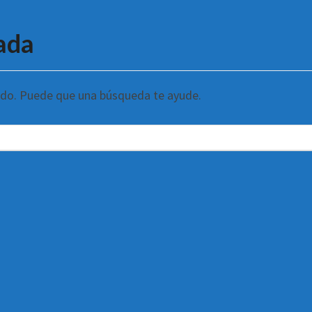
ada
ndo. Puede que una búsqueda te ayude.