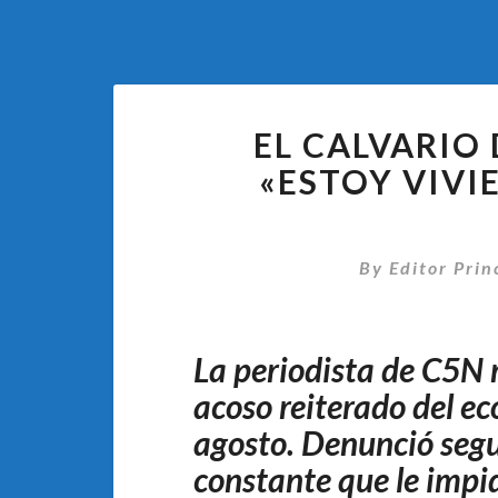
EL CALVARIO
«ESTOY VIVI
By
Editor Prin
La periodista de C5N 
acoso reiterado del e
agosto. Denunció seg
constante que le impi