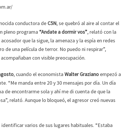
om.ar/
onocida conductora de
C5N
, se quebró al aire al contar el
En pleno programa
“Andate a dormir vos”
, relató con la
acosador que la sigue, la amenaza y la espía en redes
ro de una película de terror. No puedo ni respirar”,
 acompañaban con visible preocupación.
agosto
, cuando el economista
Walter Graziano
empezó a
nte. “Me manda entre 20 y 30 mensajes por día. Un día
a de encontrarme sola y ahí me di cuenta de que la
osa”, relató. Aunque lo bloqueó, el agresor creó nuevas
identificar varios de sus lugares habituales. “Estaba