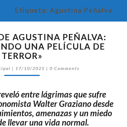
Etiqueta:
Agustina Peñalva
EL
 DE AGUSTINA PEÑALVA:
CALVARIO
DE
ENDO UNA PELÍCULA DE
AGUSTINA
TERROR»
PEÑALVA:
«ESTOY
Comentarios
cipal
|
17/10/2025
|
0 Comments
VIVIENDO
UNA
PELÍCULA
reveló entre lágrimas que sufre
DE
TERROR»
conomista Walter Graziano desde
uimientos, amenazas y un miedo
de llevar una vida normal.