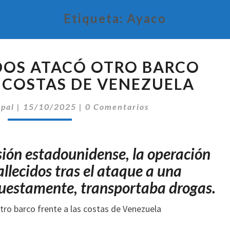
Etiqueta:
Ayaco
ESTADOS
DOS ATACÓ OTRO BARCO
UNIDOS
ATACÓ
S COSTAS DE VENEZUELA
OTRO
Comentarios
BARCO
ipal
|
15/10/2025
|
0 Comentarios
FRENTE
A
LAS
sión estadounidense, la operación
COSTAS
allecidos tras el ataque a una
DE
VENEZUELA
uestamente, transportaba drogas.