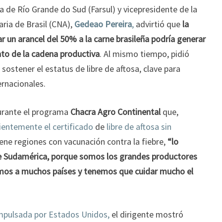
ra de Río Grande do Sud (Farsul) y vicepresidente de la
ria de Brasil (CNA),
Gedeao Pereira
,
advirtió que
la
r un arancel del 50% a la carne brasileña podría generar
nto de la cadena productiva
. Al mismo tiempo, pidió
 sostener el estatus de libre de aftosa, clave para
rnacionales.
urante el programa
Chacra Agro Continental
que,
ecientemente el certificado
de
libre de aftosa sin
ene regiones con vacunación contra la fiebre,
“lo
de Sudamérica, porque somos los grandes productores
mos a muchos países y tenemos que cuidar mucho el
mpulsada por Estados Unidos,
el dirigente mostró