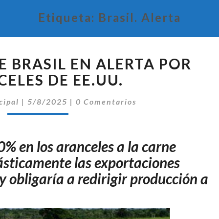
Etiqueta:
Brasil. Alerta
GANADEROS
 BRASIL EN ALERTA POR
DE
BRASIL
ELES DE EE.UU.
EN
Comentarios
ALERTA
cipal
|
5/8/2025
|
0 Comentarios
POR
ARANCELES
DE
0% en los aranceles a la carne
EE.UU.
rásticamente las exportaciones
 obligaría a redirigir producción a