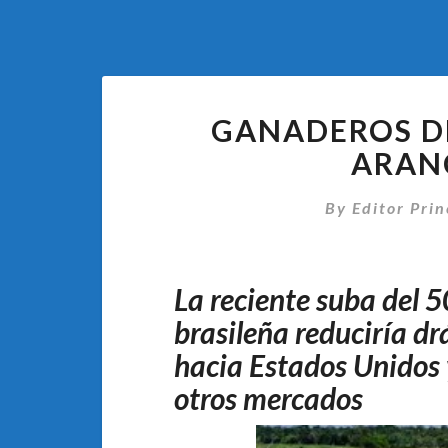
GANADEROS DE
ARANC
By
Editor Prin
La reciente suba del 5
brasileña reduciría d
hacia Estados Unidos y
otros mercados