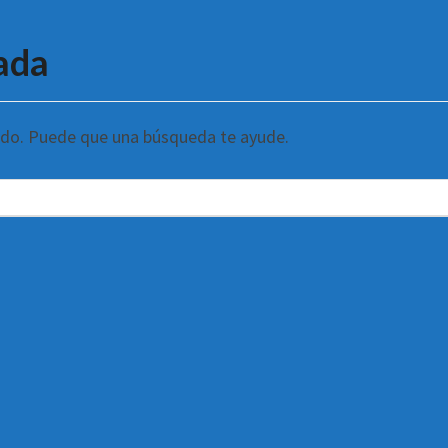
ada
ndo. Puede que una búsqueda te ayude.