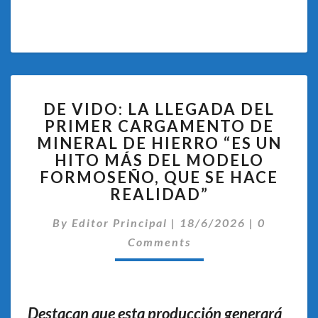
DE
DE VIDO: LA LLEGADA DEL
VIDO:
PRIMER CARGAMENTO DE
LA
MINERAL DE HIERRO “ES UN
LLEGADA
DEL
HITO MÁS DEL MODELO
PRIMER
FORMOSEÑO, QUE SE HACE
CARGAMENTO
REALIDAD”
DE
MINERAL
Comentar
By
Editor Principal
|
18/6/2026
|
0
DE
Comments
HIERRO
“ES
UN
HITO
Destacan que esta producción generará
MÁS