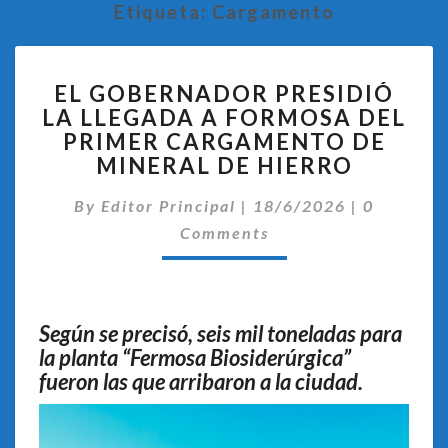
Etiqueta:
Cargamento
EL
EL GOBERNADOR PRESIDIÓ
GOBERNADOR
LA LLEGADA A FORMOSA DEL
PRESIDIÓ
PRIMER CARGAMENTO DE
LA
LLEGADA
MINERAL DE HIERRO
A
Comentar
FORMOSA
By
Editor Principal
|
18/6/2026
|
0
DEL
Comments
PRIMER
CARGAMENTO
DE
MINERAL
Según se precisó, seis mil toneladas para
DE
la planta “Fermosa Biosiderúrgica”
HIERRO
fueron las que arribaron a la ciudad.