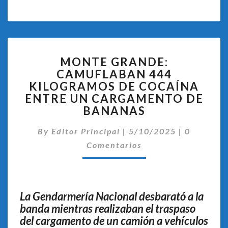
MONTE
MONTE GRANDE:
GRANDE:
CAMUFLABAN 444
CAMUFLABAN
KILOGRAMOS DE COCAÍNA
444
KILOGRAMOS
ENTRE UN CARGAMENTO DE
DE
BANANAS
COCAÍNA
Comentar
ENTRE
By
Editor Principal
|
5/10/2025
|
0
UN
Comentarios
CARGAMENTO
DE
BANANAS
La Gendarmería Nacional desbarató a la
banda mientras realizaban el traspaso
del cargamento de un camión a vehículos