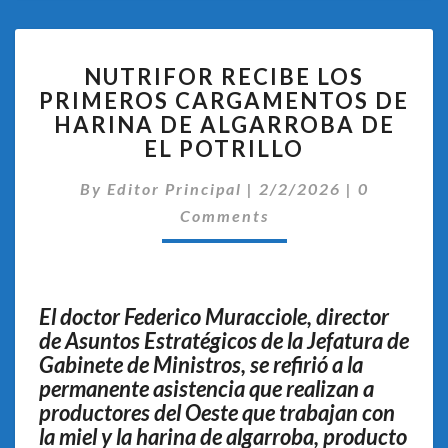
NUTRIFOR
NUTRIFOR RECIBE LOS
RECIBE
PRIMEROS CARGAMENTOS DE
LOS
HARINA DE ALGARROBA DE
PRIMEROS
CARGAMENTOS
EL POTRILLO
DE
Comentari
HARINA
By
Editor Principal
|
2/2/2026
|
0
DE
Comments
ALGARROBA
DE
EL
POTRILLO
El doctor Federico Muracciole, director
de Asuntos Estratégicos de la Jefatura de
Gabinete de Ministros, se refirió a la
permanente asistencia que realizan a
productores del Oeste que trabajan con
la miel y la harina de algarroba, producto