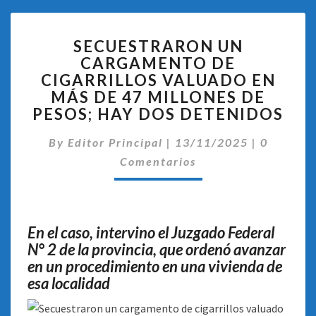
SECUESTRARON
SECUESTRARON UN
UN
CARGAMENTO DE
CARGAMENTO
CIGARRILLOS VALUADO EN
DE
CIGARRILLOS
MÁS DE 47 MILLONES DE
VALUADO
PESOS; HAY DOS DETENIDOS
EN
Comentar
MÁS
By
Editor Principal
|
13/11/2025
|
0
DE
Comentarios
47
MILLONES
DE
PESOS;
En el caso, intervino el Juzgado Federal
HAY
N° 2 de la provincia, que ordenó avanzar
DOS
en un procedimiento en una vivienda de
DETENIDOS
esa localidad