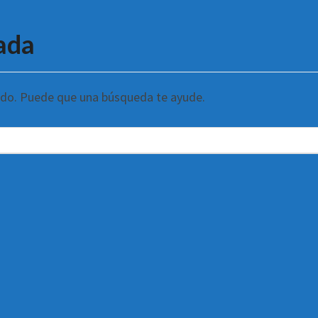
ada
ndo. Puede que una búsqueda te ayude.