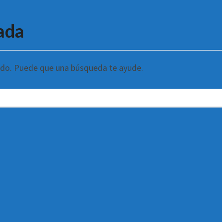
ada
ndo. Puede que una búsqueda te ayude.