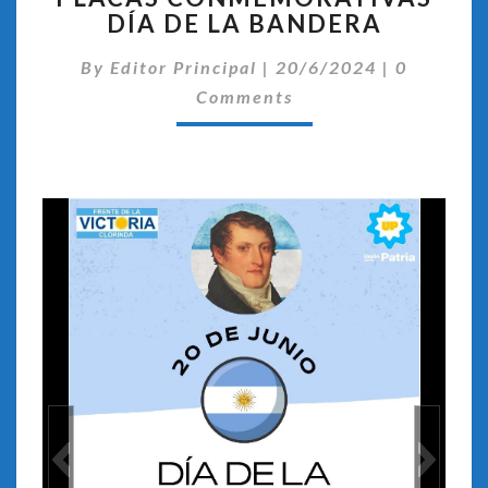
DÍA DE LA BANDERA
DÍA
DE
Comentar
By
Editor Principal
|
20/6/2024
|
0
LA
BANDERA
Comments