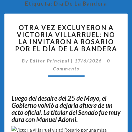
Etiqueta:
Dia De La Bandera
OTRA
OTRA VEZ EXCLUYERON A
VEZ
VICTORIA VILLARRUEL: NO
EXCLUYERON
LA INVITARON A ROSARIO
A
VICTORIA
POR EL DÍA DE LA BANDERA
VILLARRUEL:
Comentar
NO
By
Editor Principal
|
17/6/2026
|
0
LA
Comments
INVITARON
A
ROSARIO
POR
Luego del desaire del 25 de Mayo, el
EL
Gobierno volvió a dejarla afuera de un
DÍA
acto oficial. La titular del Senado fue muy
DE
dura con Manuel Adorni.
LA
BANDERA