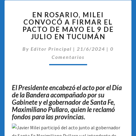
EN
EN ROSARIO, MILEI
ROSARIO,
CONVOCÓ A FIRMAR EL
MILEI
PACTO DE MAYO EL 9 DE
CONVOCÓ
A
JULIO EN TUCUMÁN
FIRMAR
Comentar
EL
By
Editor Principal
|
21/6/2024
|
0
PACTO
Comentarios
DE
MAYO
EL
9
El Presidente encabezó el acto por el Día
DE
de la Bandera acompañado por su
JULIO
Gabinete y el gobernador de Santa Fe,
EN
Maximiliano Pullaro, quien le reclamó
TUCUMÁN
fondos para las provincias.