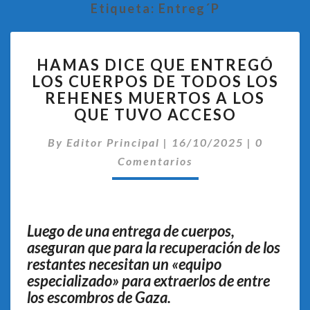
Etiqueta:
Entreg´p
HAMAS
HAMAS DICE QUE ENTREGÓ
DICE
LOS CUERPOS DE TODOS LOS
QUE
REHENES MUERTOS A LOS
ENTREGÓ
LOS
QUE TUVO ACCESO
CUERPOS
Comentar
DE
By
Editor Principal
|
16/10/2025
|
0
TODOS
Comentarios
LOS
REHENES
MUERTOS
A
Luego de una entrega de cuerpos,
LOS
aseguran que para la recuperación de los
QUE
restantes necesitan un «equipo
TUVO
especializado» para extraerlos de entre
ACCESO
los escombros de Gaza.