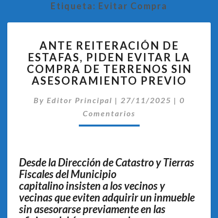
Etiqueta:
Evitar Compra
ANTE
ANTE REITERACIÓN DE
REITERACIÓN
ESTAFAS, PIDEN EVITAR LA
DE
COMPRA DE TERRENOS SIN
ESTAFAS,
PIDEN
ASESORAMIENTO PREVIO
EVITAR
Comentar
LA
By
Editor Principal
|
27/11/2025
|
0
COMPRA
Comentarios
DE
TERRENOS
SIN
ASESORAMIENTO
Desde la Dirección de Catastro y Tierras
PREVIO
Fiscales del Municipio
capitalino insisten a los vecinos y
vecinas que eviten adquirir un inmueble
sin asesorarse previamente en las