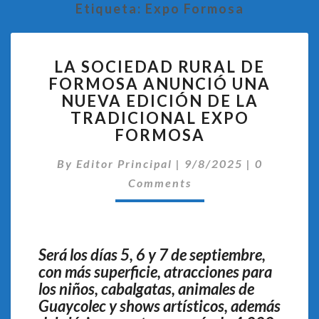
Etiqueta:
Expo Formosa
LA
LA SOCIEDAD RURAL DE
SOCIEDAD
FORMOSA ANUNCIÓ UNA
RURAL
NUEVA EDICIÓN DE LA
DE
FORMOSA
TRADICIONAL EXPO
ANUNCIÓ
FORMOSA
UNA
Comentari
NUEVA
By
Editor Principal
|
9/8/2025
|
0
EDICIÓN
Comments
DE
LA
TRADICIONAL
EXPO
Será los días 5, 6 y 7 de septiembre,
FORMOSA
con más superficie, atracciones para
los niños, cabalgatas, animales de
Guaycolec y shows artísticos, además