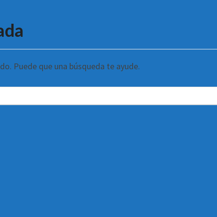
ada
ndo. Puede que una búsqueda te ayude.