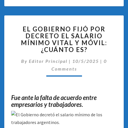
EL
EL GOBIERNO FIJÓ POR
GOBIERNO
DECRETO EL SALARIO
FIJÓ
MÍNIMO VITAL Y MÓVIL:
POR
DECRETO
¿CUÁNTO ES?
EL
Comentar
SALARIO
By
Editor Principal
|
10/5/2025
|
0
MÍNIMO
Comments
VITAL
Y
MÓVIL:
¿CUÁNTO
Fue ante la falta de acuerdo entre
ES?
empresarios y trabajadores.