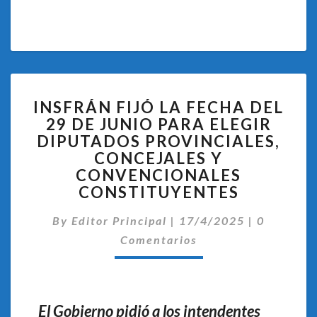
INSFRÁN
INSFRÁN FIJÓ LA FECHA DEL
FIJÓ
29 DE JUNIO PARA ELEGIR
LA
DIPUTADOS PROVINCIALES,
FECHA
DEL
CONCEJALES Y
29
CONVENCIONALES
DE
CONSTITUYENTES
JUNIO
PARA
Comentar
By
Editor Principal
|
17/4/2025
|
0
ELEGIR
Comentarios
DIPUTADOS
PROVINCIALES,
CONCEJALES
Y
El Gobierno pidió a los intendentes
CONVENCIONALES