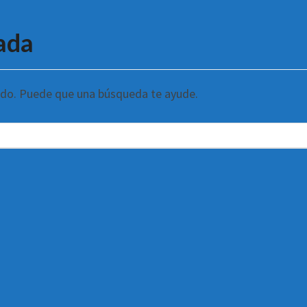
ada
ndo. Puede que una búsqueda te ayude.