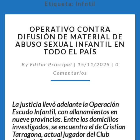
Etiqueta:
Infntil
OPERATIVO
OPERATIVO CONTRA
CONTRA
DIFUSIÓN DE MATERIAL DE
DIFUSIÓN
ABUSO SEXUAL INFANTIL EN
DE
MATERIAL
TODO EL PAÍS
DE
Comentar
ABUSO
By
Editor Principal
|
15/11/2025
|
0
SEXUAL
Comentarios
INFANTIL
EN
TODO
EL
La justicia llevó adelante la Operación
PAÍS
Escudo Infantil, con allanamientos en
nueve provincias. Entre los domicilios
investigados, se encuentra el de Cristian
Tarragona, actual jugador del Club