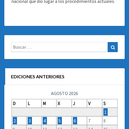
nacional que dio lugar a los procedimientos actuales.
Buscar:
Buscar
EDICIONES ANTERIORES
AGOSTO 2026
D
L
M
X
J
V
S
1
2
3
4
5
6
7
8